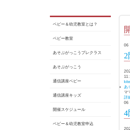
ベビー＆幼児教室とは？
ベビー教室
06
あそぶがっこうプレクラス
あそぶがっこう
2
11:
通信講座ベビー
ki
あ
マ
通信講座キッズ
詳
06
開催スケジュール
ベビー＆幼児教室申込
2