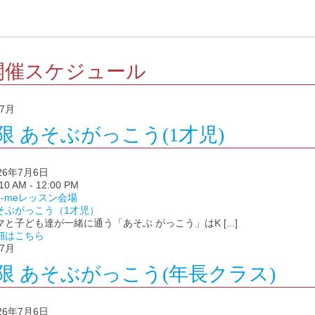
開催スケジュール
7月
2限 あそぶがっこう(1才児)
026年7月6日
10 AM - 12:00 PM
te-meレッスン会場
そぶがっこう（1才児）
マと子ども達が一緒に通う「あそぶ がっこう」はK [...]
細はこちら
7月
4限 あそぶがっこう(年長クラス)
026年7月6日