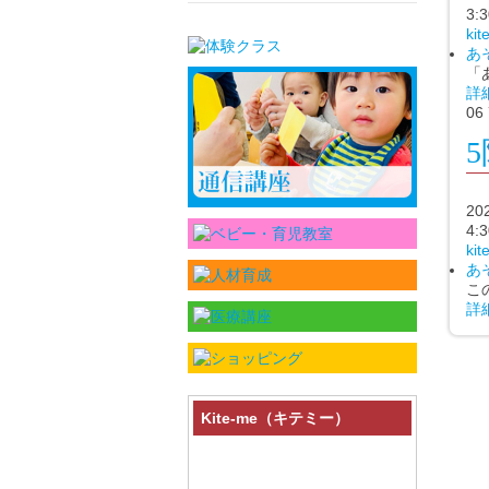
3:3
ki
あ
「
詳
06
2
4:3
ki
あ
こ
詳
Kite-me（キテミー）