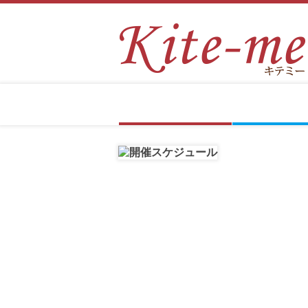
Kite-
通
me
信
と
講
は
座
Kite-me紹介
入会について
体験クラス
医療＆教育セミナー内容
インストラクター紹介
通信講座ベビー
通信講座キッズ