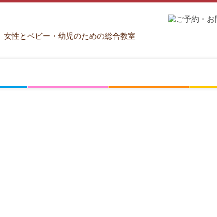
女性とベビー・幼児のための総合教室
ベ
人
シ
ビ
材
ョ
ー・
育
ッ
幼
成
ピ
ベビー＆幼児教室とは？
ベビー教室
あそぶがっこうプレクラス
あそぶがっこう
開催スケジュール
ベビー＆幼児教室申込
講師養成講座とは
乳幼児プロコース
ベビーマッサージ
産後教室
あそぶがっこう
あそぶがっこうキッズ
発達支援サポーター
法人向け(0-2歳児)
法人向け(3-5歳児)
資格取得後の流れ
認定講師一覧
お申し込み
ベビマ講師専用
産後教室講師専用
あそぶ講師専用
発達支援専用
児
ン
教
グ
室