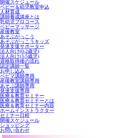
開催スケジュール
ベビー＆幼児教室申込
人材育成
講師養成講座とは
乳幼児プロコース
ベビーマッサージ
産後教室
あそぶがっこう
あそぶがっこうキッズ
発達支援サポーター
法人向け(0-2歳児)
法人向け(3-5歳児)
資格取得後の流れ
認定講師一覧
お申し込み
ベビマ講師専用
産後教室講師専用
あそぶ講師専用
発達支援専用
医療＆教育セミナー
医療＆教育セミナーとは
医療＆教育セミナー内容
ホームインストラクター
セミナー日程
開催スケジュール
ショッピング
お問い合わせ