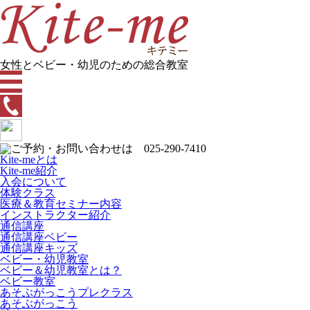
女性とベビー・幼児のための総合教室
Kite-meとは
Kite-me紹介
入会について
体験クラス
医療＆教育セミナー内容
インストラクター紹介
通信講座
通信講座ベビー
通信講座キッズ
ベビー・幼児教室
ベビー＆幼児教室とは？
ベビー教室
あそぶがっこうプレクラス
あそぶがっこう