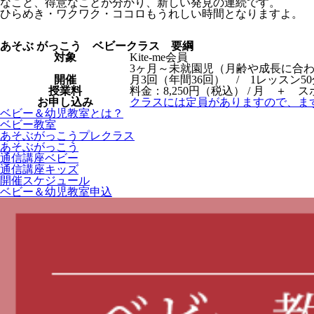
なこと、得意なことが分かり、新しい発見の連続です。
ひらめき・ワクワク・ココロもうれしい時間となりますよ。
あそぶ がっこう ベビークラス 要綱
対象
Kite-me会員
3ヶ月～未就園児（月齢や成長に合
開催
月3回（年間36回） / 1レッスン50
授業料
料金：8,250円（税込） / 月 ＋ ス
お申し込み
クラスには定員がありますので、ま
ベビー＆幼児教室とは？
ベビー教室
あそぶがっこうプレクラス
あそぶがっこう
通信講座ベビー
通信講座キッズ
開催スケジュール
ベビー＆幼児教室申込