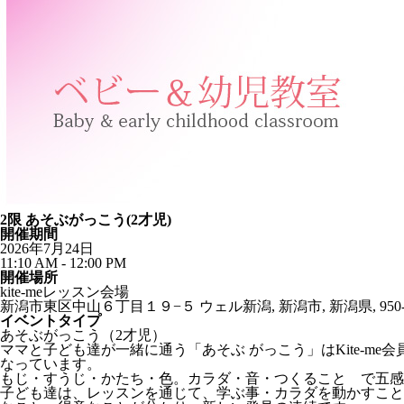
2限 あそぶがっこう(2才児)
開催期間
2026年7月24日
11:10 AM - 12:00 PM
開催場所
kite-meレッスン会場
新潟市東区中山６丁目１９−５ ウェル新潟, 新潟市, 新潟県, 950-0
イベントタイプ
あそぶがっこう（2才児）
ママと子ども達が一緒に通う「あそぶ がっこう」はKite-
なっています。
もじ・すうじ・かたち・色。カラダ・音・つくること で五感
子ども達は、レッスンを通じて、学ぶ事・カラダを動かすこと