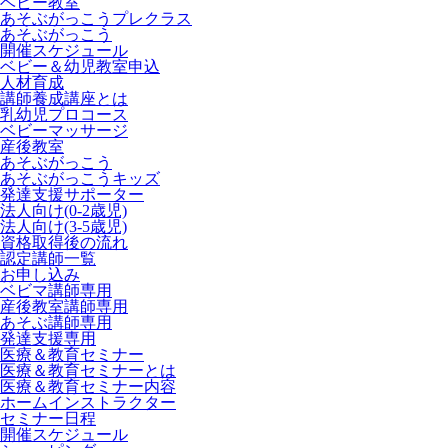
ベビー教室
あそぶがっこうプレクラス
あそぶがっこう
開催スケジュール
ベビー＆幼児教室申込
人材育成
講師養成講座とは
乳幼児プロコース
ベビーマッサージ
産後教室
あそぶがっこう
あそぶがっこうキッズ
発達支援サポーター
法人向け(0-2歳児)
法人向け(3-5歳児)
資格取得後の流れ
認定講師一覧
お申し込み
ベビマ講師専用
産後教室講師専用
あそぶ講師専用
発達支援専用
医療＆教育セミナー
医療＆教育セミナーとは
医療＆教育セミナー内容
ホームインストラクター
セミナー日程
開催スケジュール