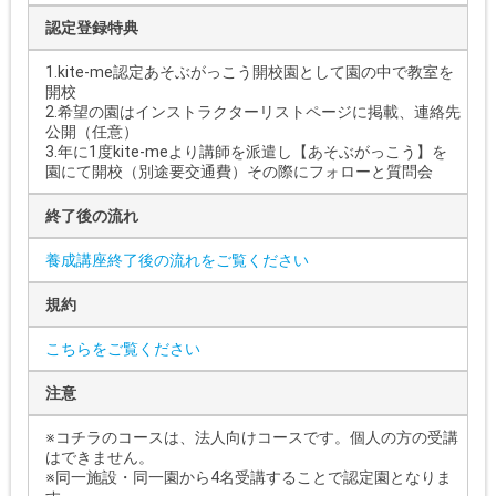
認定登録特典
1.kite-me認定あそぶがっこう開校園として園の中で教室を
開校
2.希望の園はインストラクターリストページに掲載、連絡先
公開（任意）
3.年に1度kite-meより講師を派遣し【あそぶがっこう】を
園にて開校（別途要交通費）その際にフォローと質問会
終了後の流れ
養成講座終了後の流れをご覧ください
規約
こちらをご覧ください
注意
※コチラのコースは、法人向けコースです。個人の方の受講
はできません。
※同一施設・同一園から4名受講することで認定園となりま