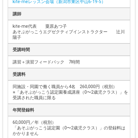
kite-meレッスン会場（新潟市東区中山6-19-5）
講師
kite-me代表 粟原あつ子
あそぶがっこうエグゼクティブインストラクター 辻川
陽子
受講時間
講習＋演習フィードバック 7時間
受講料
同施設・同園で働く職員から4名 260,000円（税別）
※「あそぶがっこう認定園養成講座（0〜2歳児クラス）」を
受講された職員に限る
年間登録料
60,000円／年（税別）
「あそぶがっこう認定園（0〜2歳児クラス）」の登録料は
かかりません