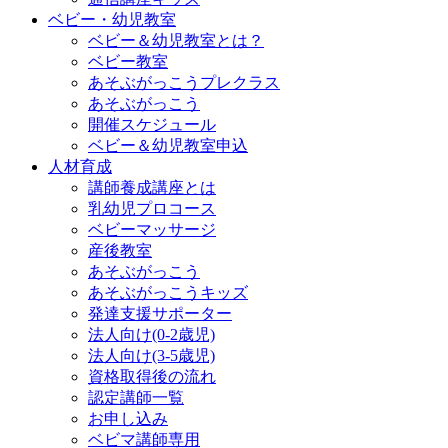
ベビー・幼児教室
ベビー＆幼児教室とは？
ベビー教室
あそぶがっこうプレクラス
あそぶがっこう
開催スケジュール
ベビー＆幼児教室申込
人材育成
講師養成講座とは
乳幼児プロコース
ベビーマッサージ
産後教室
あそぶがっこう
あそぶがっこうキッズ
発達支援サポーター
法人向け(0-2歳児)
法人向け(3-5歳児)
資格取得後の流れ
認定講師一覧
お申し込み
ベビマ講師専用