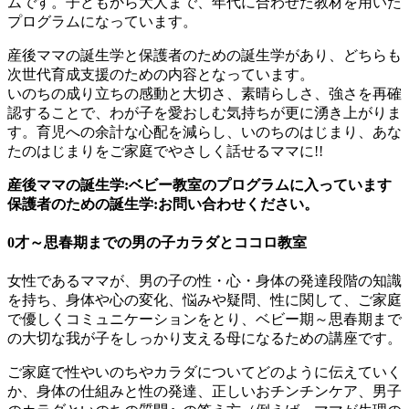
ムです。子どもから大人まで、年代に合わせた教材を用いた
プログラムになっています。
産後ママの誕生学と保護者のための誕生学があり、どちらも
次世代育成支援のための内容となっています。
いのちの成り立ちの感動と大切さ、素晴らしさ、強さを再確
認することで、わが子を愛おしむ気持ちが更に湧き上がりま
す。育児への余計な心配を減らし、いのちのはじまり、あな
たのはじまりをご家庭でやさしく話せるママに!!
産後ママの誕生学:ベビー教室のプログラムに入っています
保護者のための誕生学:お問い合わせください。
0才～思春期までの男の子カラダとココロ教室
女性であるママが、男の子の性・心・身体の発達段階の知識
を持ち、身体や心の変化、悩みや疑問、性に関して、ご家庭
で優しくコミュニケーションをとり、ベビー期～思春期まで
の大切な我が子をしっかり支える母になるための講座です。
ご家庭で性やいのちやカラダについてどのように伝えていく
か、身体の仕組みと性の発達、正しいおチンチンケア、男子