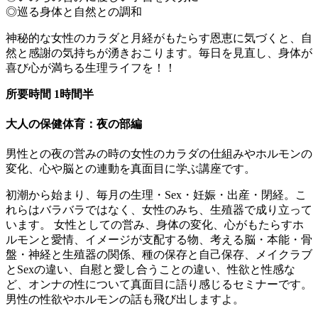
◎巡る身体と自然との調和
神秘的な女性のカラダと月経がもたらす恩恵に気づくと、自
然と感謝の気持ちが湧きおこります。毎日を見直し、身体が
喜び心が満ちる生理ライフを！！
所要時間 1時間半
大人の保健体育：夜の部編
男性との夜の営みの時の女性のカラダの仕組みやホルモンの
変化、心や脳との連動を真面目に学ぶ講座です。
初潮から始まり、毎月の生理・Sex・妊娠・出産・閉経。こ
れらはバラバラではなく、女性のみち、生殖器で成り立って
います。 女性としての営み、身体の変化、心がもたらすホ
ルモンと愛情、イメージが支配する物、考える脳・本能・骨
盤・神経と生殖器の関係、種の保存と自己保存、メイクラブ
とSexの違い、自慰と愛し合うことの違い、性欲と性感な
ど、オンナの性について真面目に語り感じるセミナーです。
男性の性欲やホルモンの話も飛び出しますよ。