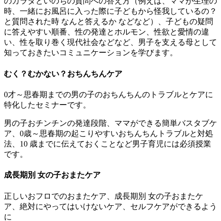
のカラダといのちの質問への答え方（例えば、ママが生理の
時、一緒にお風呂に入った際に子どもから怪我しているの？
と質問された時 なんと答えるか などなど）、子どもの疑問
に答えやすい順番、性の発達とホルモン、性欲と愛情の違
い、性を取り巻く現代社会などなど、男子を支える母として
知っておきたいコミュニケーションを学びます。
むく？むかない？おちんちんケア
0才～思春期までの男の子のおちんちんのトラブルとケアに
特化したセミナーです。
男の子おチンチンの発達段階、ママができる簡単バスタブケ
ア、0歳～思春期の起こりやすいおちんちんトラブルと対処
法、10 歳までに伝えておくことなど男子育児には必須授業
です。
成長期別 女の子おまたケア
正しいおフロでのおまたケア、成長期別 女の子おまたケ
ア、絶対にやってはいけないケア、セルフケアができるよう
に