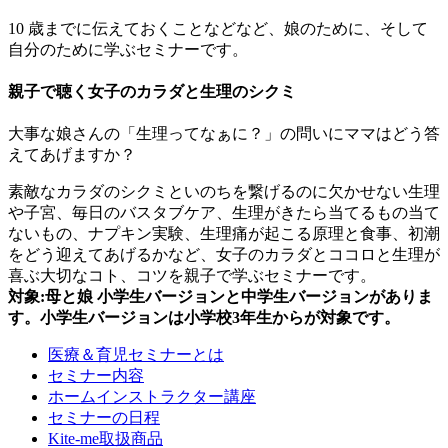
10 歳までに伝えておくことなどなど、娘のために、そして
自分のために学ぶセミナーです。
親子で聴く女子のカラダと生理のシクミ
大事な娘さんの「生理ってなぁに？」の問いにママはどう答
えてあげますか？
素敵なカラダのシクミといのちを繋げるのに欠かせない生理
や子宮、毎日のバスタブケア、生理がきたら当てるもの当て
ないもの、ナプキン実験、生理痛が起こる原理と食事、初潮
をどう迎えてあげるかなど、女子のカラダとココロと生理が
喜ぶ大切なコト、コツを親子で学ぶセミナーです。
対象:母と娘 小学生バージョンと中学生バージョンがありま
す。小学生バージョンは小学校3年生からが対象です。
医療＆育児セミナーとは
セミナー内容
ホームインストラクター講座
セミナーの日程
Kite-me取扱商品