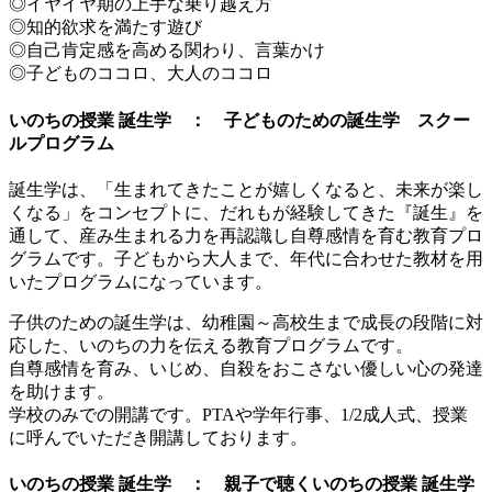
◎イヤイヤ期の上手な乗り越え方
◎知的欲求を満たす遊び
◎自己肯定感を高める関わり、言葉かけ
◎子どものココロ、大人のココロ
いのちの授業 誕生学 ： 子どものための誕生学 スクー
ルプログラム
誕生学は、「生まれてきたことが嬉しくなると、未来が楽し
くなる」をコンセプトに、だれもが経験してきた『誕生』を
通して、産み生まれる力を再認識し自尊感情を育む教育プロ
グラムです。子どもから大人まで、年代に合わせた教材を用
いたプログラムになっています。
子供のための誕生学は、幼稚園～高校生まで成長の段階に対
応した、いのちの力を伝える教育プログラムです。
自尊感情を育み、いじめ、自殺をおこさない優しい心の発達
を助けます。
学校のみでの開講です。PTAや学年行事、1/2成人式、授業
に呼んでいただき開講しております。
いのちの授業 誕生学 ： 親子で聴くいのちの授業 誕生学