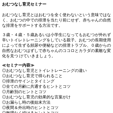
おむつなし育児セミナー
おむつなし育児とはおむつを全く使わないという意味ではな
く、おむつの中での排泄を当たり前にせず、赤ちゃんの自然
な排泄をサポートする方法です。
３歳・４歳・５歳あるいは小学生になってもおむつが外れず
辛いトイレトレーニングをしている親子。おむつの長期使用
によって生ずる頻尿や便秘などの排泄トラブル、０歳からの
自然なおむつはずしで赤ちゃんのココロとカラダの素敵な変
化を見つ けていきましょう。
≪セミナー内容≫
◎おむつなし育児とトイレトレーニングの違い
◎おむつなし育児で得られること
◎排泄のサインとタイミング
◎全ての月齢に共通するヒントとコツ
◎月齢別のヒントとコツ
◎おむつなし育児の効果的な言葉がけ
◎お漏らし時の後始末方法
◎夜間＆外出時のヒントとコツ
◎無理なく続けるヒントとコツ