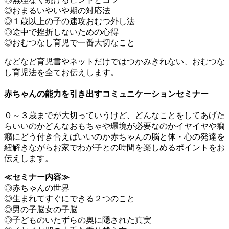
◎おまるいやいや期の対応法
◎１歳以上の子の速攻おむつ外し法
◎途中で挫折しないための心得
◎おむつなし育児で一番大切なこと
などなど育児書やネットだけではつかみきれない、おむつな
し育児法を全てお伝えします。
赤ちゃんの能力を引き出すコミュニケーションセミナー
０～３歳までが大切っていうけど、どんなことをしてあげた
らいいのかどんなおもちゃや環境が必要なのかイヤイヤや癇
癪にどう付き合えばいいのか赤ちゃんの脳と体・心の発達を
紐解きながらお家でわが子との時間を楽しめるポイントをお
伝えします。
≪セミナー内容≫
◎赤ちゃんの世界
◎生まれてすぐにできる２つのこと
◎男の子脳女の子脳
◎子どものいたずらの奥に隠された真実