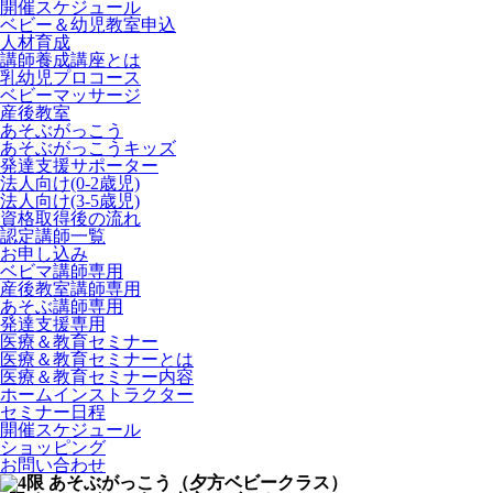
開催スケジュール
ベビー＆幼児教室申込
人材育成
講師養成講座とは
乳幼児プロコース
ベビーマッサージ
産後教室
あそぶがっこう
あそぶがっこうキッズ
発達支援サポーター
法人向け(0-2歳児)
法人向け(3-5歳児)
資格取得後の流れ
認定講師一覧
お申し込み
ベビマ講師専用
産後教室講師専用
あそぶ講師専用
発達支援専用
医療＆教育セミナー
医療＆教育セミナーとは
医療＆教育セミナー内容
ホームインストラクター
セミナー日程
開催スケジュール
ショッピング
お問い合わせ