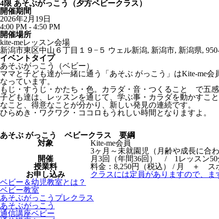
4限 あそぶがっこう（夕方ベビークラス）
開催期間
2026年2月19日
4:00 PM - 4:50 PM
開催場所
kite-meレッスン会場
新潟市東区中山６丁目１９−５ ウェル新潟, 新潟市, 新潟県, 950-0
イベントタイプ
あそぶがっこう（ベビー）
ママと子ども達が一緒に通う「あそぶ がっこう」はKite-
なっています。
もじ・すうじ・かたち・色。カラダ・音・つくること で五感
子ども達は、レッスンを通じて、学ぶ事・カラダを動かすこと
なこと、得意なことが分かり、新しい発見の連続です。
ひらめき・ワクワク・ココロもうれしい時間となりますよ。
あそぶ がっこう ベビークラス 要綱
対象
Kite-me会員
3ヶ月～未就園児（月齢や成長に合
開催
月3回（年間36回） / 1レッスン50
授業料
料金：8,250円（税込） / 月 ＋ ス
お申し込み
クラスには定員がありますので、ま
ベビー＆幼児教室とは？
ベビー教室
あそぶがっこうプレクラス
あそぶがっこう
通信講座ベビー