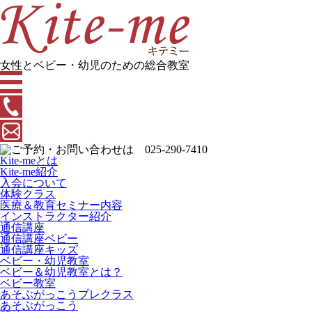
女性とベビー・幼児のための総合教室
Kite-meとは
Kite-me紹介
入会について
体験クラス
医療＆教育セミナー内容
インストラクター紹介
通信講座
通信講座ベビー
通信講座キッズ
ベビー・幼児教室
ベビー＆幼児教室とは？
ベビー教室
あそぶがっこうプレクラス
あそぶがっこう