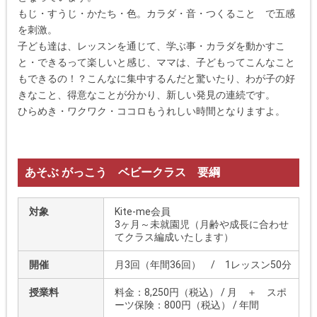
もじ・すうじ・かたち・色。カラダ・音・つくること で五感
を刺激。
子ども達は、レッスンを通じて、学ぶ事・カラダを動かすこ
と・できるって楽しいと感じ、ママは、子どもってこんなこと
もできるの！？こんなに集中するんだと驚いたり、わが子の好
きなこと、得意なことが分かり、新しい発見の連続です。
ひらめき・ワクワク・ココロもうれしい時間となりますよ。
あそぶ がっこう ベビークラス 要綱
対象
Kite-me会員
3ヶ月～未就園児（月齢や成長に合わせ
てクラス編成いたします）
開催
月3回（年間36回） / 1レッスン50分
授業料
料金：8,250円（税込） / 月 ＋ スポ
ーツ保険：800円（税込） / 年間