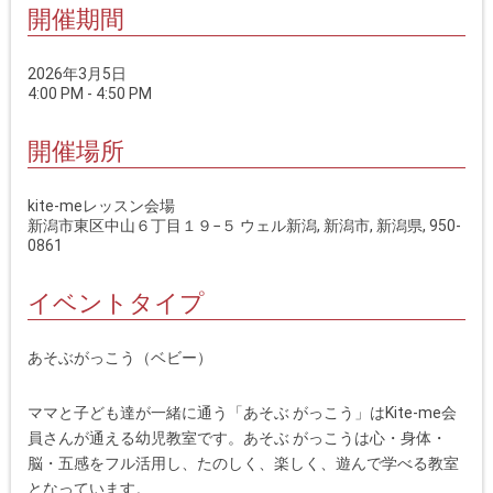
開催期間
2026年3月5日
4:00 PM - 4:50 PM
開催場所
kite-meレッスン会場
新潟市東区中山６丁目１９−５ ウェル新潟, 新潟市, 新潟県, 950-
0861
イベントタイプ
あそぶがっこう（ベビー）
ママと子ども達が一緒に通う「あそぶ がっこう」はKite-me会
員さんが通える幼児教室です。あそぶ がっこうは心・身体・
脳・五感をフル活用し、たのしく、楽しく、遊んで学べる教室
となっています。