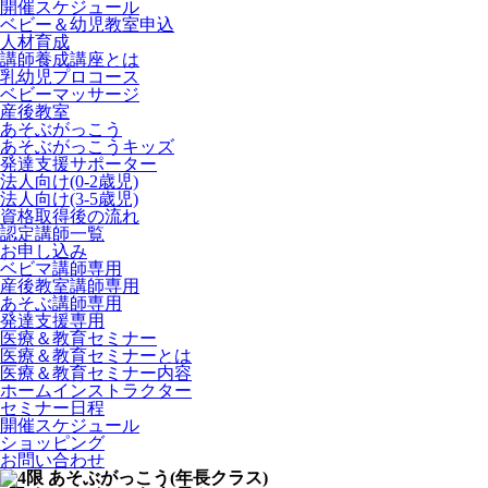
開催スケジュール
ベビー＆幼児教室申込
人材育成
講師養成講座とは
乳幼児プロコース
ベビーマッサージ
産後教室
あそぶがっこう
あそぶがっこうキッズ
発達支援サポーター
法人向け(0-2歳児)
法人向け(3-5歳児)
資格取得後の流れ
認定講師一覧
お申し込み
ベビマ講師専用
産後教室講師専用
あそぶ講師専用
発達支援専用
医療＆教育セミナー
医療＆教育セミナーとは
医療＆教育セミナー内容
ホームインストラクター
セミナー日程
開催スケジュール
ショッピング
お問い合わせ