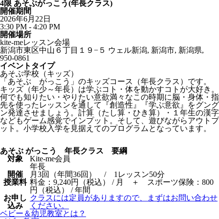
4限 あそぶがっこう(年長クラス)
開催期間
2026年6月22日
3:30 PM - 4:20 PM
開催場所
kite-meレッスン会場
新潟市東区中山６丁目１９−５ ウェル新潟, 新潟市, 新潟県,
950-0861
イベントタイプ
あそぶ学校（キッズ）
「あそぶ がっこう」のキッズコース（年長クラス）です。
キッズ（年少～年長）は学ぶコト・体を動かすコトが大好き。
何でも知りたい・やりたい意欲満々なこの時期に脳・身体・指
先を使ったレッスンを通して『創造性』『学ぶ意欲』をグング
ン発達させましょう。計算（たし算・ひき算）・１年生の漢字
などもゲーム感覚でインプット。そして、遊びながらアウトプ
ット。小学校入学を見据えてのプログラムとなっています。
あそぶ がっこう 年長クラス 要綱
対象
Kite-me会員
年長
開催
月3回（年間36回） / 1レッスン50分
授業料
料金：9,240円（税込） / 月 ＋ スポーツ保険：800
円（税込） / 年間
お申し
クラスには定員がありますので、まずはお問い合わせ
込み
ください。
ベビー＆幼児教室とは？