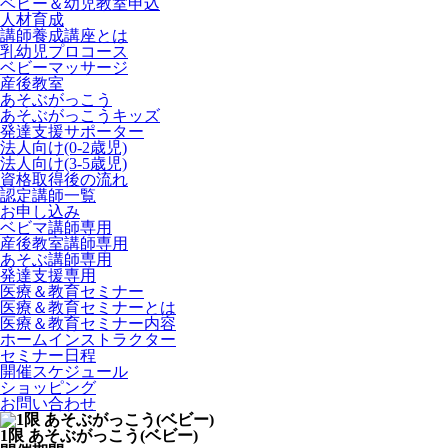
ベビー＆幼児教室申込
人材育成
講師養成講座とは
乳幼児プロコース
ベビーマッサージ
産後教室
あそぶがっこう
あそぶがっこうキッズ
発達支援サポーター
法人向け(0-2歳児)
法人向け(3-5歳児)
資格取得後の流れ
認定講師一覧
お申し込み
ベビマ講師専用
産後教室講師専用
あそぶ講師専用
発達支援専用
医療＆教育セミナー
医療＆教育セミナーとは
医療＆教育セミナー内容
ホームインストラクター
セミナー日程
開催スケジュール
ショッピング
お問い合わせ
1限 あそぶがっこう(ベビー)