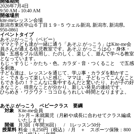
開催期間
2026年7月4日
9:50 AM - 10:40 AM
開催場所
kite-meレッスン会場
新潟市東区中山６丁目１９−５ ウェル新潟, 新潟市, 新潟県,
950-0861
イベントタイプ
あそぶがっこう（ベビー）
ママと子ども達が一緒に通う「あそぶ がっこう」はKite-me会
員さんが通える幼児教室です。あそぶ がっこうは心・身体・
脳・五感をフル活用し、たのしく、楽しく、遊んで学べる教室
となっています。
もじ・すうじ・かたち・色。カラダ・音・つくること で五感
を刺激。
子ども達は、レッスンを通じて、学ぶ事・カラダを動かすこ
と・できるって楽しいと感じ、ママは、子どもってこんなこと
もできるの！？こんなに集中するんだと驚いたり、わが子の好
きなこと、得意なことが分かり、新しい発見の連続です。
ひらめき・ワクワク・ココロもうれしい時間となりますよ。
あそぶ がっこう ベビークラス 要綱
対象
Kite-me会員
3ヶ月～未就園児（月齢や成長に合わせてクラス編成
いたします）
開催
月3回（年間36回） / 1レッスン50分
授業料
料金：8,250円（税込） / 月 ＋ スポーツ保険：800