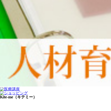
Kite-me（キテミー）