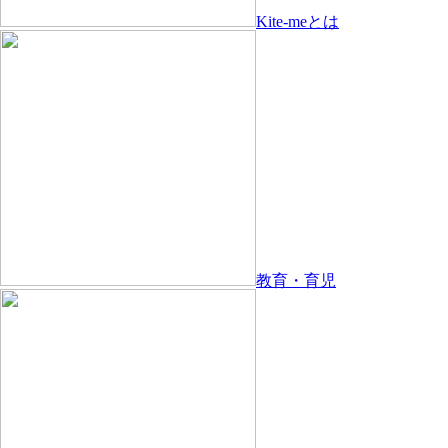
Kite-meとは
教育・育児