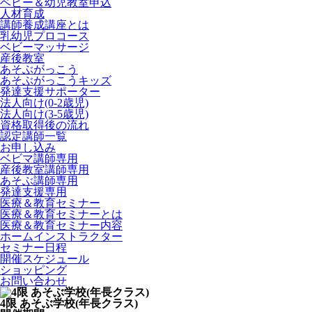
ベビー＆幼児教室申込
人材育成
講師養成講座とは
乳幼児プロコース
ベビーマッサージ
産後教室
あそぶがっこう
あそぶがっこうキッズ
発達支援サポーター
法人向け(0-2歳児)
法人向け(3-5歳児)
資格取得後の流れ
認定講師一覧
お申し込み
ベビマ講師専用
産後教室講師専用
あそぶ講師専用
発達支援専用
医療＆教育セミナー
医療＆教育セミナーとは
医療＆教育セミナー内容
ホームインストラクター
セミナー日程
開催スケジュール
ショッピング
お問い合わせ
4限 あそぶ学校(年長クラス)