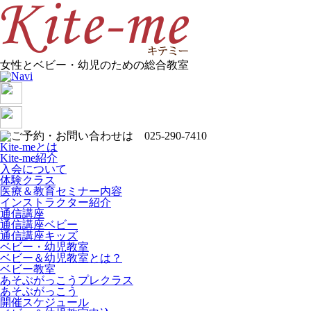
女性とベビー・幼児のための総合教室
Kite-meとは
Kite-me紹介
入会について
体験クラス
医療＆教育セミナー内容
インストラクター紹介
通信講座
通信講座ベビー
通信講座キッズ
ベビー・幼児教室
ベビー＆幼児教室とは？
ベビー教室
あそぶがっこうプレクラス
あそぶがっこう
開催スケジュール