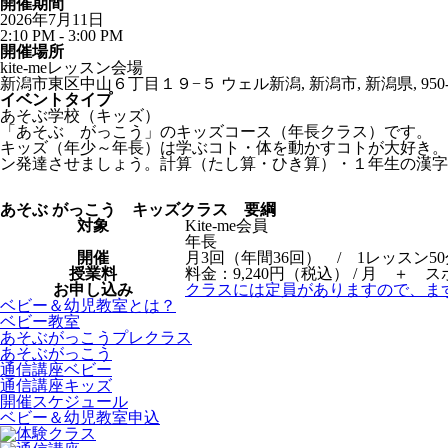
開催期間
2026年7月11日
2:10 PM - 3:00 PM
開催場所
kite-meレッスン会場
新潟市東区中山６丁目１９−５ ウェル新潟, 新潟市, 新潟県, 950-0
イベントタイプ
あそぶ学校（キッズ）
「あそぶ がっこう」のキッズコース（年長クラス）です。
キッズ（年少～年長）は学ぶコト・体を動かすコトが大好き。
ン発達させましょう。計算（たし算・ひき算）・１年生の漢
あそぶ がっこう キッズクラス 要綱
対象
Kite-me会員
年長
開催
月3回（年間36回） / 1レッスン50
授業料
料金：9,240円（税込） / 月 ＋ ス
お申し込み
クラスには定員がありますので、ま
ベビー＆幼児教室とは？
ベビー教室
あそぶがっこうプレクラス
あそぶがっこう
通信講座ベビー
通信講座キッズ
開催スケジュール
ベビー＆幼児教室申込