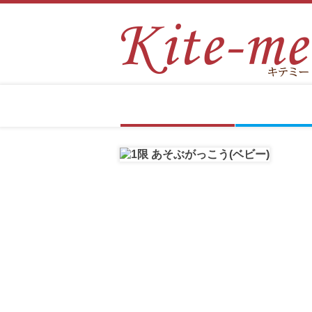
Kite-
通
me
信
と
講
は
座
Kite-me紹介
入会について
体験クラス
医療＆教育セミナー内容
インストラクター紹介
通信講座ベビー
通信講座キッズ