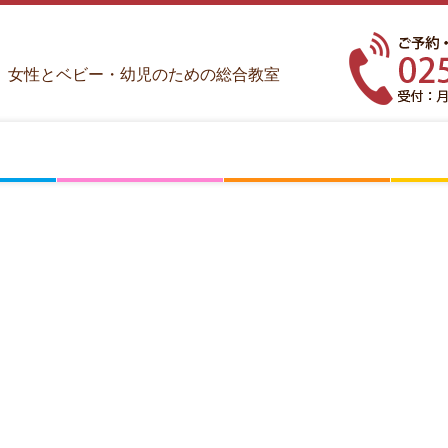
女性とベビー・幼児のための総合教室
ベ
人
シ
ビ
材
ョ
ー・
育
ッ
幼
成
ピ
ベビー＆幼児教室とは？
ベビー教室
あそぶがっこうプレクラス
あそぶがっこう
開催スケジュール
ベビー＆幼児教室申込
講師養成講座とは
乳幼児プロコース
ベビーマッサージ
産後教室
あそぶがっこう
あそぶがっこうキッズ
発達支援サポーター
法人向け(0-2歳児)
法人向け(3-5歳児)
資格取得後の流れ
認定講師一覧
お申し込み
ベビマ講師専用
産後教室講師専用
あそぶ講師専用
発達支援専用
児
ン
教
グ
室