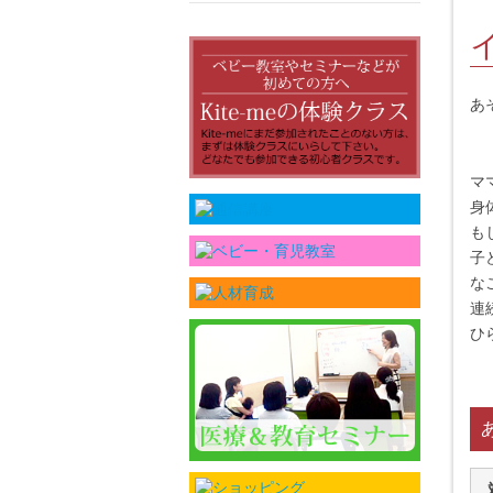
あ
マ
身
も
子
な
連
ひ