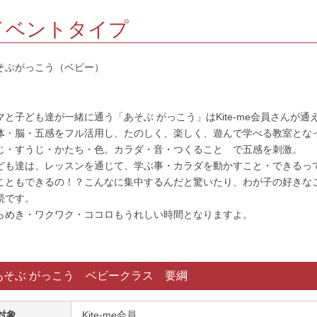
イベントタイプ
そぶがっこう（ベビー）
マと子ども達が一緒に通う「あそぶ がっこう」はKite-me会員さんが
体・脳・五感をフル活用し、たのしく、楽しく、遊んで学べる教室とな
じ・すうじ・かたち・色。カラダ・音・つくること で五感を刺激。
ども達は、レッスンを通じて、学ぶ事・カラダを動かすこと・できるっ
こともできるの！？こんなに集中するんだと驚いたり、わが子の好きな
続です。
らめき・ワクワク・ココロもうれしい時間となりますよ。
あそぶ がっこう ベビークラス 要綱
対象
Kite-me会員