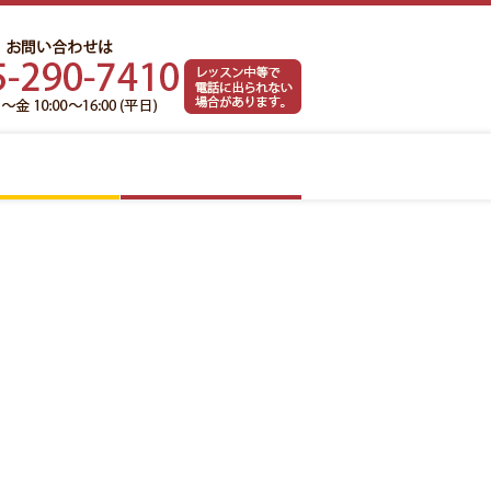
お
問
い
合
わ
せ