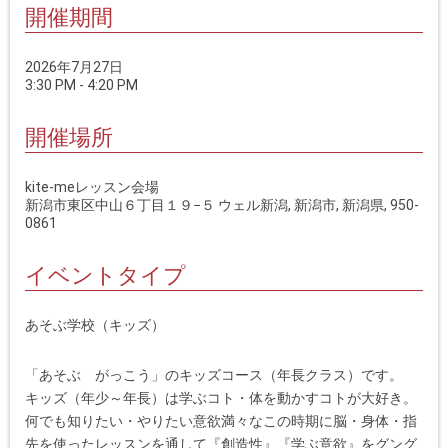
開催期間
2026年7月27日
3:30 PM - 4:20 PM
開催場所
kite-meレッスン会場
新潟市東区中山６丁目１９−５ ウェル新潟, 新潟市, 新潟県, 950-
0861
イベントタイプ
あそぶ学校（キッズ）
「あそぶ がっこう」のキッズコース（年長クラス）です。
キッズ（年少～年長）は学ぶコト・体を動かすコトが大好き。
何でも知りたい・やりたい意欲満々なこの時期に脳・身体・指
先を使ったレッスンを通して『創造性』『学ぶ意欲』をグング