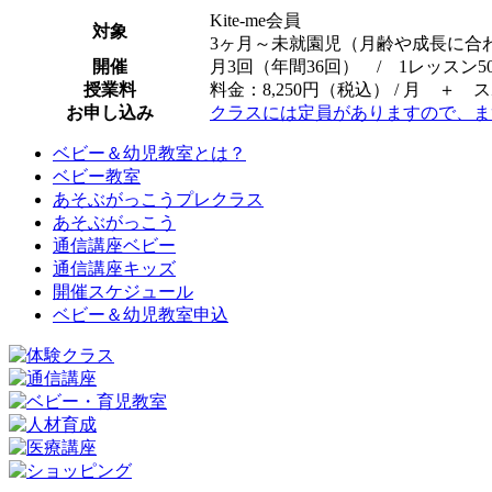
Kite-me会員
対象
3ヶ月～未就園児（月齢や成長に合
開催
月3回（年間36回） / 1レッスン5
授業料
料金：8,250円（税込） / 月 ＋ 
お申し込み
クラスには定員がありますので、ま
ベビー＆幼児教室とは？
ベビー教室
あそぶがっこうプレクラス
あそぶがっこう
通信講座ベビー
通信講座キッズ
開催スケジュール
ベビー＆幼児教室申込