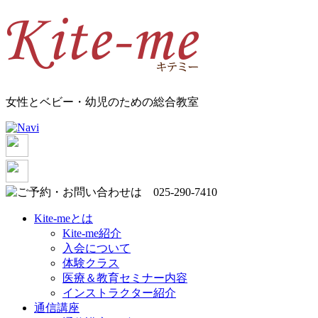
女性とベビー・幼児のための総合教室
Kite-meとは
Kite-me紹介
入会について
体験クラス
医療＆教育セミナー内容
インストラクター紹介
通信講座