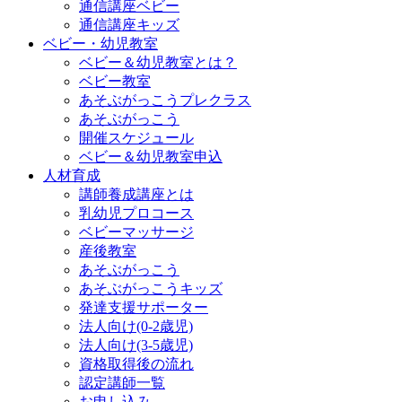
通信講座ベビー
通信講座キッズ
ベビー・幼児教室
ベビー＆幼児教室とは？
ベビー教室
あそぶがっこうプレクラス
あそぶがっこう
開催スケジュール
ベビー＆幼児教室申込
人材育成
講師養成講座とは
乳幼児プロコース
ベビーマッサージ
産後教室
あそぶがっこう
あそぶがっこうキッズ
発達支援サポーター
法人向け(0-2歳児)
法人向け(3-5歳児)
資格取得後の流れ
認定講師一覧
お申し込み